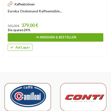
Kaffeebohnen
Eureka Ondemand Kaffeemühle...
Price
379,00 €
505,00 €
Sie sparen 24 %
ANSEHEN & BESTELLEN
Auf Lager