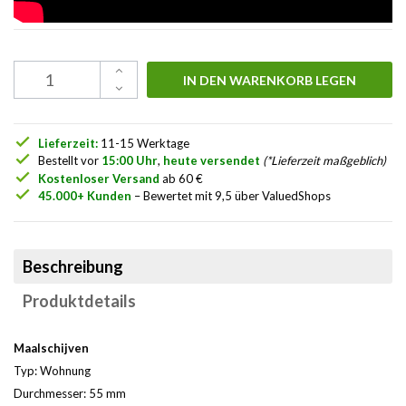
IN DEN WARENKORB LEGEN
check
Lieferzeit:
11-15 Werktage
check
Bestellt vor
15:00 Uhr
,
heute versendet
(*Lieferzeit maßgeblich)
check
Kostenloser Versand
ab 60 €
check
45.000+ Kunden
– Bewertet mit 9,5 über ValuedShops
Beschreibung
Produktdetails
Maalschijven
Typ: Wohnung
Durchmesser: 55 mm