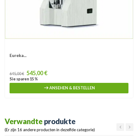
Eureka...
Price
545,00 €
645,00 €
Sie sparen 15 %
ANSEHEN & BESTELLEN
Verwandte
produkte
(Er zijn 16 andere producten in dezelfde categorie)