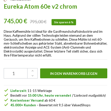
Eureka Atom 60e v2 chrom
745,00 €
795,00 €
Sie sparen 6 %
Diese Kaffeemühle ist ideal für die Gastfreundschaftsindustrie und im
Haus. Aufgrund der stillen Technologie leiden niemand an dem
Geräusch, um Ihre Kaffeebohnen zu schleifen. Diese Mühle ist mit 60-
mm-Schleifscheiben aus gehärteter Stahl, abnehmbarer Bohnenbehälter,
elektronischer Anzeige und ACE-System (Anti-Clummeln und
Elektrostatik) ausgestattet. Dieser letztere Teil stellt sicher, dass sich
Ihre Filtertemperatur nicht erfüllt.
IN DEN WARENKORB LEGEN
check
Lieferzeit:
11-15 Werktage
check
Bestellt vor
15:00 Uhr
,
heute versendet
(*Lieferzeit maßgeblich)
check
Kostenloser Versand
ab 60 €
check
45.000+ Kunden
– Bewertet mit 9,5 über ValuedShops