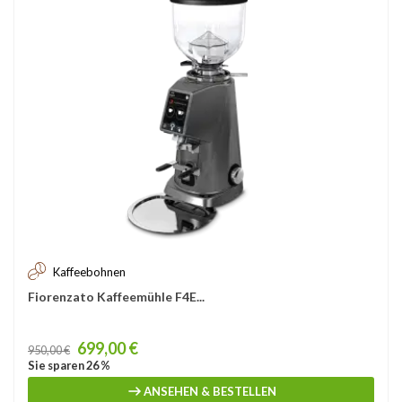
Kaffeebohnen
Fiorenzato Kaffeemühle F4E...
Price
699,00 €
950,00 €
Sie sparen 26 %
ANSEHEN & BESTELLEN