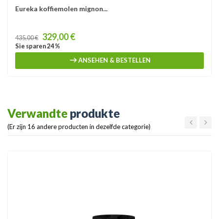
Eureka koffiemolen mignon...
Price
329,00 €
435,00 €
Sie sparen 24 %
ANSEHEN & BESTELLEN
Verwandte
produkte
(Er zijn 16 andere producten in dezelfde categorie)