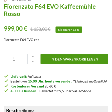
Fiorenzato F64 EVO Kaffeemühle
Rosso
999,00 €
1.158,00 €
Sie sparen 13 %
Fiorenzato F64 EVO rot
IN DEN WARENKORB LEGEN
check
Lieferzeit:
Auf Lager
check
Bestellt vor
15:00 Uhr
,
heute versendet
(*Lieferzeit maßgeblich)
check
Kostenloser Versand
ab 60 €
check
45.000+ Kunden
– Bewertet mit 9,5 über ValuedShops
Beschreibung