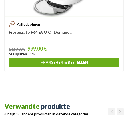
Kaffeebohnen
Fiorenzato F64 EVO OnDemand...
Price
999,00 €
1.158,00 €
Sie sparen 13 %
ANSEHEN & BESTELLEN
Verwandte
produkte
(Er zijn 16 andere producten in dezelfde categorie)