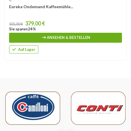
Eureka Ondemand Kaffeemühle...
Price
379,00 €
505,00 €
Sie sparen 24 %
ANSEHEN & BESTELLEN
Auf Lager