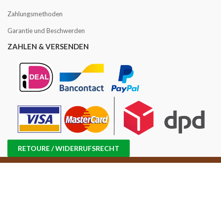
Zahlungsmethoden
Garantie und Beschwerden
ZAHLEN & VERSENDEN
RETOURE / WIDERRUFSRECHT
Copyright © 2016 -2025 Kaffee Angebot | USt-IdNr.: NL858814870B01 |
Handelsregisternr.: 71698647 |
Sitemap