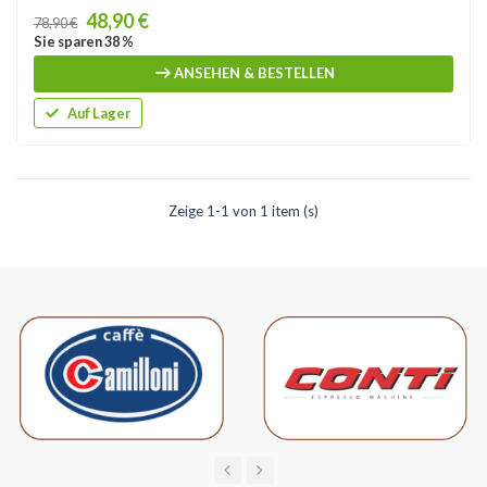
Price
48,90 €
78,90 €
Sie sparen 38 %
ANSEHEN & BESTELLEN
Auf Lager
Zeige 1-1 von 1 item (s)