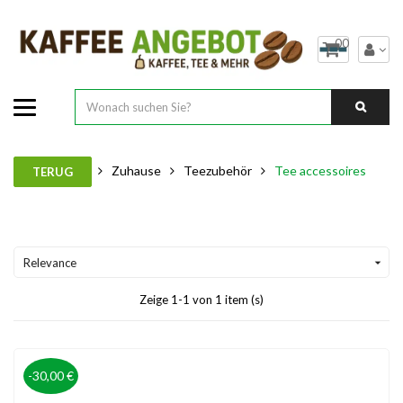
00
Zuhause
Teezubehör
Tee accessoires
TERUG
Relevance

Zeige 1-1 von 1 item (s)
-30,00 €