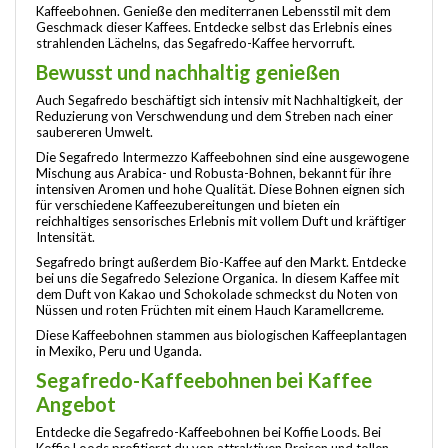
Kaffeebohnen. Genieße den mediterranen Lebensstil mit dem
Geschmack dieser Kaffees. Entdecke selbst das Erlebnis eines
strahlenden Lächelns, das Segafredo-Kaffee hervorruft.
Bewusst und nachhaltig genießen
Auch Segafredo beschäftigt sich intensiv mit Nachhaltigkeit, der
Reduzierung von Verschwendung und dem Streben nach einer
saubereren Umwelt.
Die Segafredo Intermezzo Kaffeebohnen sind eine ausgewogene
Mischung aus Arabica- und Robusta-Bohnen, bekannt für ihre
intensiven Aromen und hohe Qualität. Diese Bohnen eignen sich
für verschiedene Kaffeezubereitungen und bieten ein
reichhaltiges sensorisches Erlebnis mit vollem Duft und kräftiger
Intensität.
Segafredo bringt außerdem Bio-Kaffee auf den Markt. Entdecke
bei uns die Segafredo Selezione Organica. In diesem Kaffee mit
dem Duft von Kakao und Schokolade schmeckst du Noten von
Nüssen und roten Früchten mit einem Hauch Karamellcreme.
Diese Kaffeebohnen stammen aus biologischen Kaffeeplantagen
in Mexiko, Peru und Uganda.
Segafredo-Kaffeebohnen bei Kaffee
Angebot
Entdecke die Segafredo-Kaffeebohnen bei Koffie Loods. Bei
Koffie Loods profitierst du von attraktiven Preisen und tollen