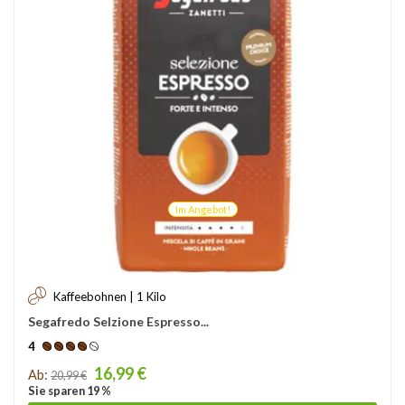
Im Angebot!
Kaffeebohnen | 1 Kilo
Segafredo Selzione Espresso...
4
Price
16,99 €
Ab:
20,99 €
Sie sparen 19 %