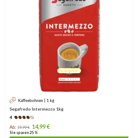
Im Angebot!
Kaffeebohnen | 1 kg
Segafredo Intermezzo 1kg
4
Price
14,99 €
Ab:
19,99 €
Sie sparen 25 %