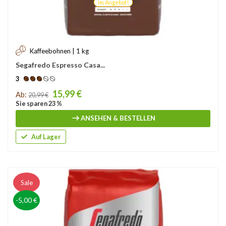
Im Angebot!
Kaffeebohnen | 1 kg
Segafredo Espresso Casa...
3
Price
15,99 €
Ab:
20,99 €
Sie sparen 23 %
ANSEHEN & BESTELLEN
Auf Lager
Sale
-5,00 €