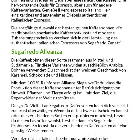
hervorragende Basis für Espresso, aber auch für andere
Kaffeevarianten. Genieße il vero espresso italiano – ein
einzigartiges und angenehmes Erlebnis authentischer
italienischer Espresso.
Die sorgfältige Auswahl der besten grünen Kaffeebohnen, die
traditionelle venezianische Kaffeeröstkunst und moderne
Zubereitungstechniken vereinen sich in der Herstellung des
authentischen italienischen Espressos von Segafredo Zanetti.
Segafredo Alleanza
Die Kaffeebohnen dieser Sorte stammen aus Mittel- und
Südamerika. Für diese Variante wurden ausschließlich Arabica-
Bohnen verwendet. Du schmeckst den weichen Geschmack von
Karamell, Schokolade und Nüssen.
Mit dem 100 %-Rainforest-Alliance-Siegel weißt du, dass die
Produktion dieser Kaffeebohnen unter Berücksichtigung von
Umwelt, Pflanzen und Tieren erfolgt ist – mit dem Ziel, die
Regenwälder der Welt zu schützen.
Die große Vielfalt an Segafredo-Kaffeesorten kann dich vielleicht
zunächst überwältigen. Wenn du dich schwer entscheiden kannst
oder die verschiedenen Sorten erst probieren möchtest, bevor
du deinen Favoriten wählst, bestelle dann ein Segafredo-
Probierset. So lernst du die verschiedenen Kaffeesorten auf eine
günstige Weise kennen.
Versetze dich in italienische Stimmung mit Segafredo-