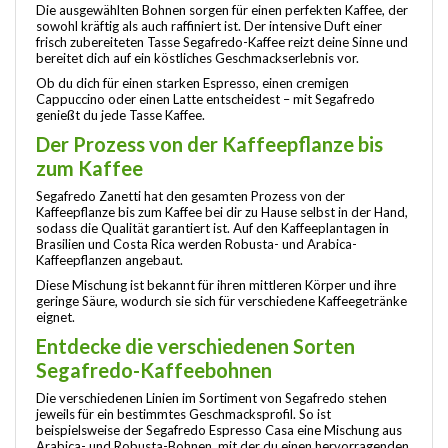
Die ausgewählten Bohnen sorgen für einen perfekten Kaffee, der
sowohl kräftig als auch raffiniert ist. Der intensive Duft einer
frisch zubereiteten Tasse Segafredo-Kaffee reizt deine Sinne und
bereitet dich auf ein köstliches Geschmackserlebnis vor.
Ob du dich für einen starken Espresso, einen cremigen
Cappuccino oder einen Latte entscheidest – mit Segafredo
genießt du jede Tasse Kaffee.
Der Prozess von der Kaffeepflanze bis
zum Kaffee
Segafredo Zanetti hat den gesamten Prozess von der
Kaffeepflanze bis zum Kaffee bei dir zu Hause selbst in der Hand,
sodass die Qualität garantiert ist. Auf den Kaffeeplantagen in
Brasilien und Costa Rica werden Robusta- und Arabica-
Kaffeepflanzen angebaut.
Diese Mischung ist bekannt für ihren mittleren Körper und ihre
geringe Säure, wodurch sie sich für verschiedene Kaffeegetränke
eignet.
Entdecke die verschiedenen Sorten
Segafredo-Kaffeebohnen
Die verschiedenen Linien im Sortiment von Segafredo stehen
jeweils für ein bestimmtes Geschmacksprofil. So ist
beispielsweise der Segafredo Espresso Casa eine Mischung aus
Arabica- und Robusta-Bohnen, mit der du einen hervorragenden