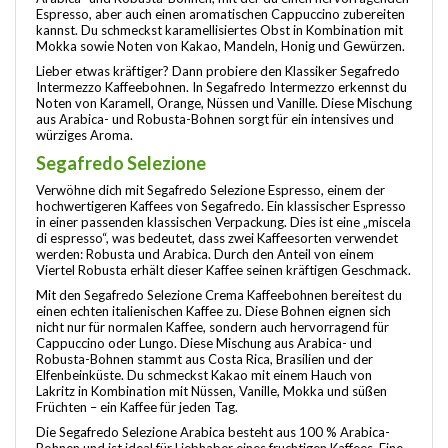
Espresso, aber auch einen aromatischen Cappuccino zubereiten
kannst. Du schmeckst karamellisiertes Obst in Kombination mit
Mokka sowie Noten von Kakao, Mandeln, Honig und Gewürzen.
Lieber etwas kräftiger? Dann probiere den Klassiker Segafredo
Intermezzo Kaffeebohnen. In Segafredo Intermezzo erkennst du
Noten von Karamell, Orange, Nüssen und Vanille. Diese Mischung
aus Arabica- und Robusta-Bohnen sorgt für ein intensives und
würziges Aroma.
Segafredo Selezione
Verwöhne dich mit Segafredo Selezione Espresso, einem der
hochwertigeren Kaffees von Segafredo. Ein klassischer Espresso
in einer passenden klassischen Verpackung. Dies ist eine „miscela
di espresso“, was bedeutet, dass zwei Kaffeesorten verwendet
werden: Robusta und Arabica. Durch den Anteil von einem
Viertel Robusta erhält dieser Kaffee seinen kräftigen Geschmack.
Mit den Segafredo Selezione Crema Kaffeebohnen bereitest du
einen echten italienischen Kaffee zu. Diese Bohnen eignen sich
nicht nur für normalen Kaffee, sondern auch hervorragend für
Cappuccino oder Lungo. Diese Mischung aus Arabica- und
Robusta-Bohnen stammt aus Costa Rica, Brasilien und der
Elfenbeinküste. Du schmeckst Kakao mit einem Hauch von
Lakritz in Kombination mit Nüssen, Vanille, Mokka und süßen
Früchten – ein Kaffee für jeden Tag.
Die Segafredo Selezione Arabica besteht aus 100 % Arabica-
Bohnen und ist ideal für Liebhaber eines fruchtigen Kaffees. Eine