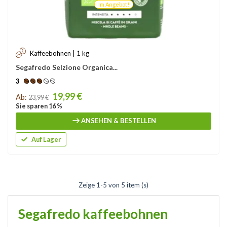
Im Angebot!
Kaffeebohnen | 1 kg
Segafredo Selzione Organica...
3
Price
19,99 €
Ab:
23,99 €
Sie sparen 16 %
ANSEHEN & BESTELLEN
Auf Lager
Zeige 1-5 von 5 item (s)
Segafredo kaffeebohnen