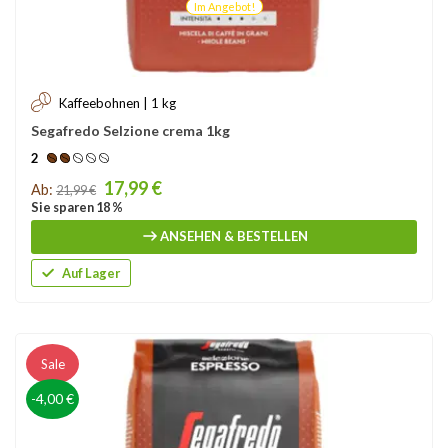
Im Angebot!
Kaffeebohnen | 1 kg
Segafredo Selzione crema 1kg
2
Price
17,99 €
Ab:
21,99 €
Sie sparen 18 %
ANSEHEN & BESTELLEN
Auf Lager
Sale
-4,00 €