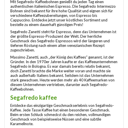
Mit Segafredo-Kaffeebohnen genießt du jeden Tag einen
authentischen italienischen Espresso. Die Segafredo Intermezzo
Bohnen sind bekannt für ihre hohe Qualität und eignen sich für
verschiedene Kaffeezubereitungen, von Espresso bis
Cappuccino. Entdecke jetzt unser köstliches Sortiment und
bestelle zu einem dauerhaft günstigen Preis!
Segafredo Zanetti steht für Espresso, denn das Unternehmen ist
der größte Espresso-Produzent der Welt. Der herrliche
Geschmack des Segafredo-Espressos wird der längeren und
tieferen Röstung nach einem alten venezianischen Rezept
zugeschrieben.
Massimo Zanetti, auch „der König des Kaffees“ genannt, ist der
Gründer. In den 1970er Jahren kaufte er das Kaffeeunternehmen
Segafredo in Bologna. Es war damals bereits relativ bekannt,
doch Zanetti brachte die Marke weiter voran und machte sie
auch außerhalb Italiens bekannt. Seitdem ist das Unternehmen
stark gewachsen. Heute werden mehr als 40 Kaffeemarken von
diesem Unternehmen vertrieben, darunter auch Segafredo-
Kaffeebohnen.
Segafredo kaffee
Entdecke das einzigartige Geschmackserlebnis von Segafredo-
Kaffee. Jede Tasse Kaffee hat einen besonderen Geschmack.
Beim ersten Schluck schmeckst du den reichen, vollmundigen
Geschmack von beispielsweise Nüssen und eine subtile
Karamellnote.