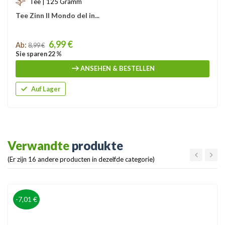
Tee | 125 Gramm
Tee Zinn Il Mondo del in...
Price
6,99 €
Ab:
8,99 €
Sie sparen 22 %
ANSEHEN & BESTELLEN
Auf Lager
Verwandte
produkte
(Er zijn 16 andere producten in dezelfde categorie)
-7,01 €