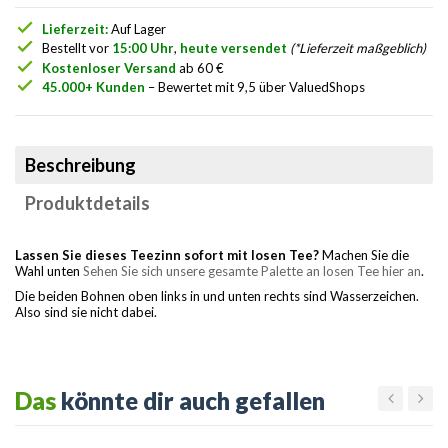
check
Lieferzeit:
Auf Lager
check
Bestellt vor
15:00 Uhr
,
heute versendet
(*Lieferzeit maßgeblich)
check
Kostenloser Versand
ab 60 €
check
45.000+ Kunden
– Bewertet mit 9,5 über ValuedShops
Beschreibung
Produktdetails
Lassen Sie dieses Teezinn sofort mit losen Tee?
Machen Sie die
Wahl unten
Sehen Sie sich unsere gesamte Palette an losen Tee hier an
.
Die beiden Bohnen oben links in und unten rechts sind Wasserzeichen.
Also sind sie nicht dabei.
Das
könnte dir auch gefallen