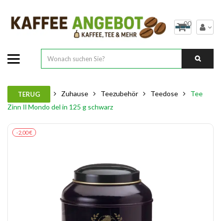
00
Zuhause
Teezubehör
Teedose
Tee
TERUG
Zinn Il Mondo del in 125 g schwarz
-2,00 €