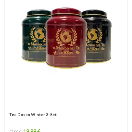
Tee Dosen Winter 3-Set
Price
19,99 €
27,00 €