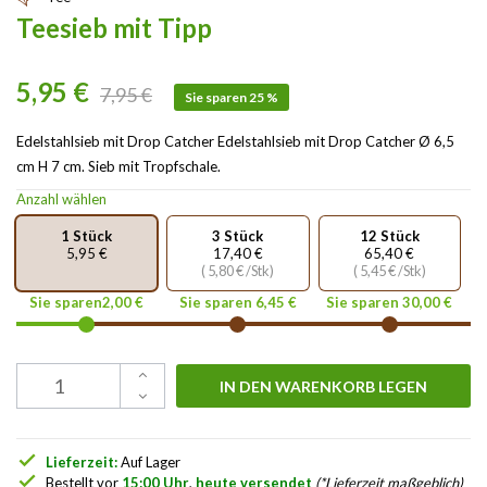
Teesieb mit Tipp
5,95 €
7,95 €
Sie sparen 25 %
Edelstahlsieb mit Drop Catcher Edelstahlsieb mit Drop Catcher Ø 6,5
cm H 7 cm. Sieb mit Tropfschale.
Anzahl wählen
1 Stück
3 Stück
12 Stück
5,95 €
17,40 €
65,40 €
( 5,80 € /Stk)
( 5,45 € /Stk)
Sie sparen2,00 €
Sie sparen 6,45 €
Sie sparen 30,00 €
IN DEN WARENKORB LEGEN
check
Lieferzeit:
Auf Lager
check
Bestellt vor
15:00 Uhr
,
heute versendet
(*Lieferzeit maßgeblich)