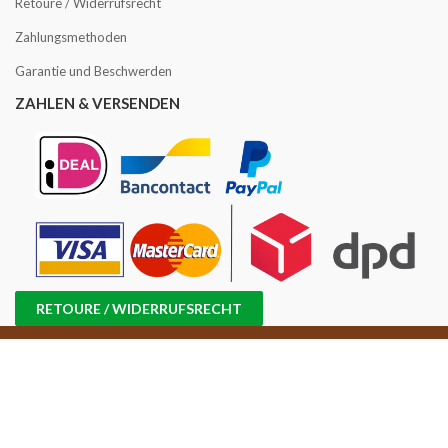
Retoure / Widerrufsrecht
Zahlungsmethoden
Garantie und Beschwerden
ZAHLEN & VERSENDEN
RETOURE / WIDERRUFSRECHT
Copyright © 2016 -2025 Kaffee Angebot | USt-IdNr.: NL858814870B01 |
Handelsregisternr.: 71698647 |
Sitemap