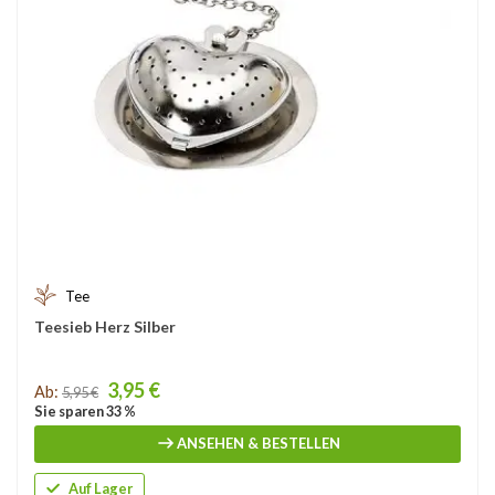
Tee
Teesieb Herz Silber
Price
3,95 €
Ab:
5,95 €
Sie sparen 33 %
ANSEHEN & BESTELLEN
Auf Lager