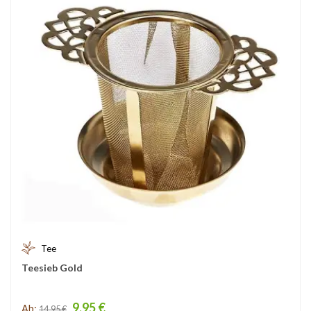
Tee
Teesieb Gold
Price
9,95 €
Ab:
14,95 €