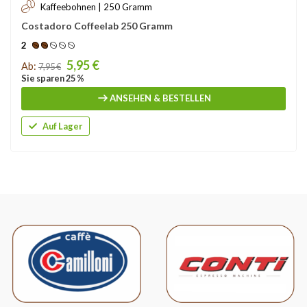
Kaffeebohnen | 250 Gramm
Costadoro Coffeelab 250 Gramm
2
Price
5,95 €
Ab:
7,95 €
Sie sparen 25 %
ANSEHEN & BESTELLEN
Auf Lager