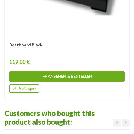
Beatboard Black
Price
119,00 €
ANSEHEN & BESTELLEN
Auf Lager
Customers who bought this
product also bought: