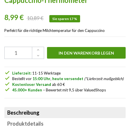
Cappuccino-Thermometer
8,99 €
10,89 €
Sie sparen 17 %
Perfekt für die richtige Milchtemperatur für den Cappuccino
IN DEN WARENKORB LEGEN
check
Lieferzeit:
11-15 Werktage
check
Bestellt vor
15:00 Uhr
,
heute versendet
(*Lieferzeit maßgeblich)
check
Kostenloser Versand
ab 60 €
check
45.000+ Kunden
– Bewertet mit 9,5 über ValuedShops
Beschreibung
Produktdetails