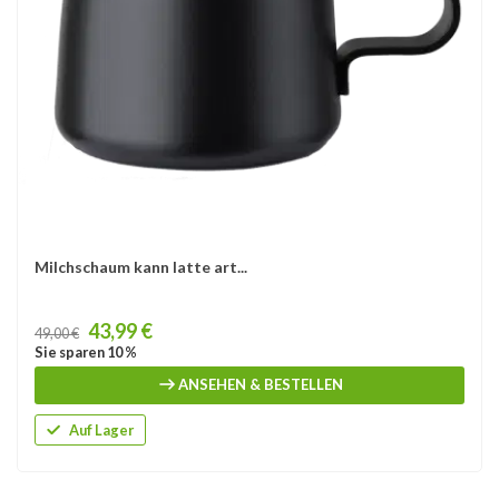
Milchschaum kann latte art...
Price
43,99 €
49,00 €
Sie sparen 10 %
ANSEHEN & BESTELLEN
Auf Lager