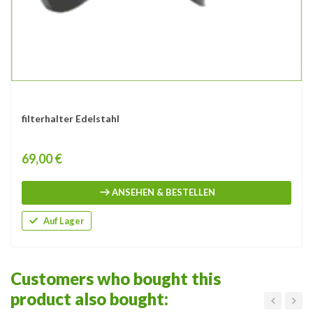
filterhalter Edelstahl
Price
69,00 €
ANSEHEN & BESTELLEN
Auf Lager
Customers who bought this
product also bought: