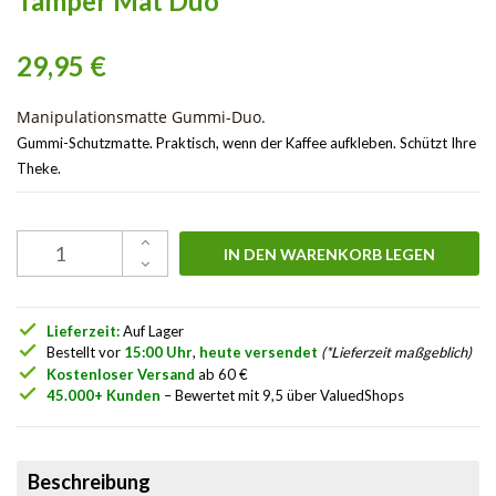
Tamper Mat Duo
29,95 €
Manipulationsmatte Gummi-Duo.
Gummi-Schutzmatte. Praktisch, wenn der Kaffee aufkleben. Schützt Ihre
Theke.
IN DEN WARENKORB LEGEN
check
Lieferzeit:
Auf Lager
check
Bestellt vor
15:00 Uhr
,
heute versendet
(*Lieferzeit maßgeblich)
check
Kostenloser Versand
ab 60 €
check
45.000+ Kunden
– Bewertet mit 9,5 über ValuedShops
Beschreibung