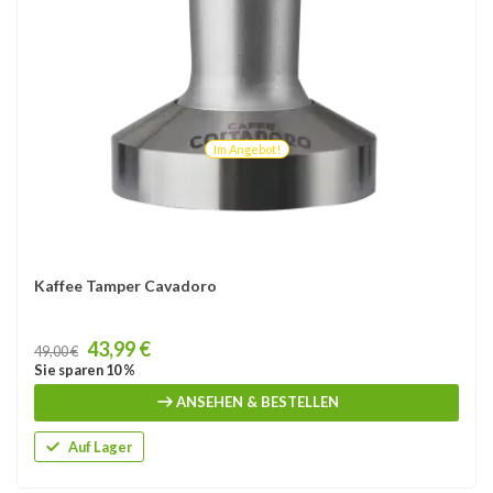
Im Angebot!
Kaffee Tamper Cavadoro
Price
43,99 €
49,00 €
Sie sparen 10 %
ANSEHEN & BESTELLEN
Auf Lager