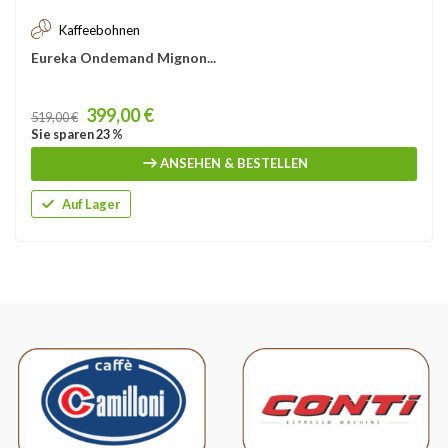
Kaffeebohnen
Eureka Ondemand Mignon...
Price
399,00 €
519,00 €
Sie sparen 23 %
ANSEHEN & BESTELLEN
Auf Lager