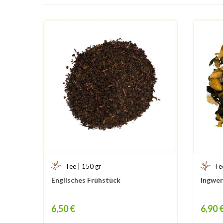
Tee | 150 gr
Te
Englisches Frühstück
Ingwer
Price
Price
6,50 €
6,90 