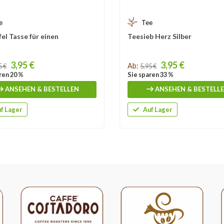
e
Tee
fel Tasse für einen
Teesieb Herz Silber
Price
3,95 €
3,95 €
Ab:
5 €
5,95 €
ren 20 %
Sie sparen 33 %
ANSEHEN & BESTELLEN
ANSEHEN & BESTELL
f Lager
Auf Lager