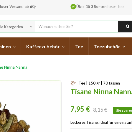
loser Versand
ab 60,-
Über
150 Sorten
loser Tee
lle Kategorien
keyboard_arrow_down
hinen
Kaffeezubehör
Tee
Teezubehör
ne Ninna Nanna
Tee | 150 gr | 70 tassen
Tisane Ninna Nann
7,95 €
8,15 €
Sie spare
Leckeres Tisane, ideal für eine natür