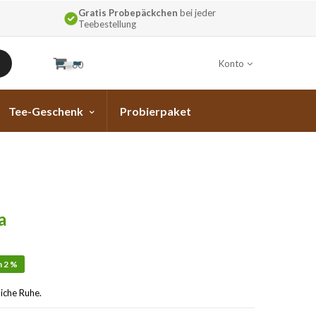
Gratis Probepäckchen
bei jeder
Teebestellung
Konto
00
Tee-Geschenk
Probierpaket
a
n 2 %
liche Ruhe.