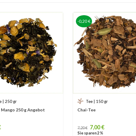
-0,20 €
e | 250 gr
Tee | 150 gr
 Mango 250 g Angebot
Chai-Tee
Price
€
7,00 €
7,20 €
Sie sparen 2 %