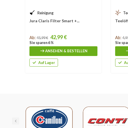
Reinigung
Te
Jura Claris Filter Smart +...
Teelöf
Price
Price
42,99 €
Ab:
Ab:
45,99 €
4,9
Sie sparen 6 %
Sie spa
ANSEHEN & BESTELLEN
Auf Lager
Au