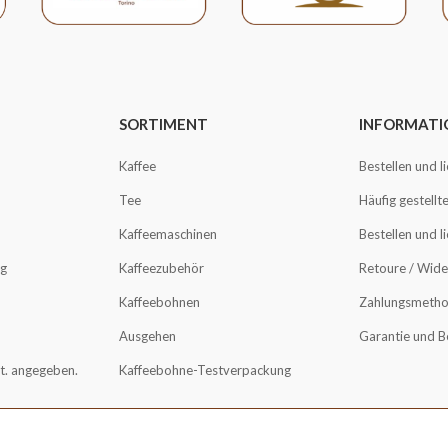
SORTIMENT
INFORMATI
Kaffee
Bestellen und l
Tee
Häufig gestellt
Kaffeemaschinen
Bestellen und l
ng
Kaffeezubehör
Retoure / Wide
Kaffeebohnen
Zahlungsmeth
Ausgehen
Garantie und 
St. angegeben.
Kaffeebohne-Testverpackung
870B01 | Handelsregisternr.: 71698647 |
Sitemap