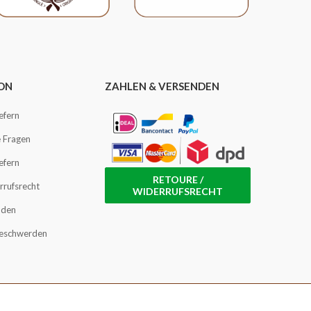
ON
ZAHLEN & VERSENDEN
iefern
e Fragen
iefern
RETOURE /
rrufsrecht
WIDERRUFSRECHT
oden
Beschwerden