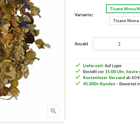
Tisane Ninna 
Variante::
Tisane Ninna
Anzahl
check
Lieferzeit:
Auf Lager
check
Bestellt vor
15:00 Uhr
,
heute 
check
Kostenloser Versand
ab 60 
check
45.000+ Kunden
– Bewertet m
