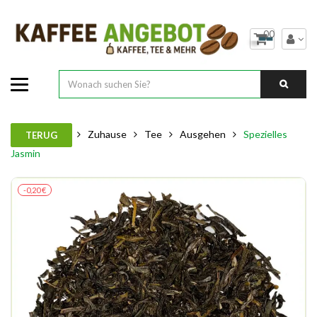
00
Zuhause
Tee
Ausgehen
Spezielles
TERUG
Jasmin
-0,20 €