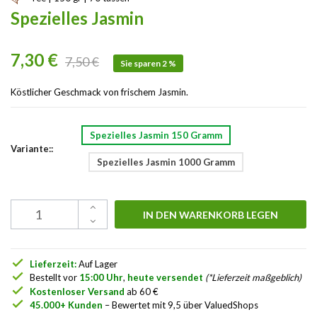
Spezielles Jasmin
7,30 €
7,50 €
Sie sparen 2 %
Köstlicher Geschmack von frischem Jasmin.
Spezielles Jasmin 150 Gramm
Variante::
Spezielles Jasmin 1000 Gramm
IN DEN WARENKORB LEGEN
check
Lieferzeit:
Auf Lager
check
Bestellt vor
15:00 Uhr
,
heute versendet
(*Lieferzeit maßgeblich)
check
Kostenloser Versand
ab 60 €
check
45.000+ Kunden
– Bewertet mit 9,5 über ValuedShops