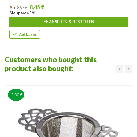
Price
8,45 €
Ab:
8,95 €
Sie sparen 5 %
ANSEHEN & BESTELLEN
Auf Lager
Customers who bought this
product also bought:
-2,00 €