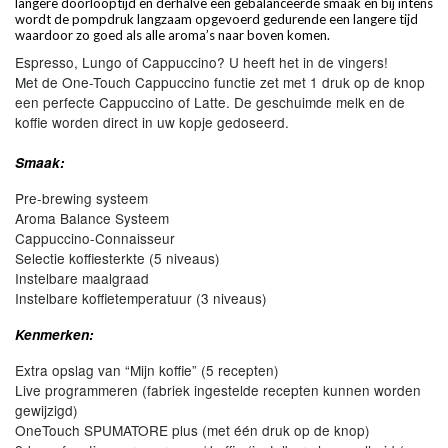
langere doorlooptijd en derhalve een gebalanceerde smaak en bij intens
wordt de pompdruk langzaam opgevoerd gedurende een langere tijd
waardoor zo goed als alle aroma’s naar boven komen.
Espresso, Lungo of Cappuccino? U heeft het in de vingers!
Met de One-Touch Cappuccino functie zet met 1 druk op de knop
een perfecte Cappuccino of Latte. De geschuimde melk en de
koffie worden direct in uw kopje gedoseerd.
Smaak:
Pre-brewing systeem
Aroma Balance Systeem
Cappuccino-Connaisseur
Selectie koffiesterkte (5 niveaus)
Instelbare maalgraad
Instelbare koffietemperatuur (3 niveaus)
Kenmerken:
Extra opslag van “Mijn koffie” (5 recepten)
Live programmeren (fabriek ingestelde recepten kunnen worden
gewijzigd)
OneTouch SPUMATORE plus (met één druk op de knop)