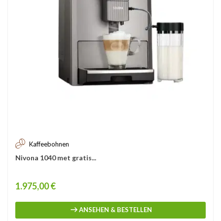
Kaffeebohnen
Nivona 1040 met gratis...
Price
1.975,00 €
ANSEHEN & BESTELLEN