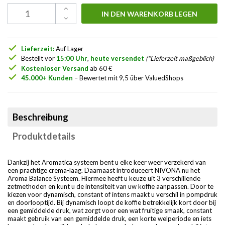
IN DEN WARENKORB LEGEN
check
Lieferzeit:
Auf Lager
check
Bestellt vor
15:00 Uhr
,
heute versendet
(*Lieferzeit maßgeblich)
check
Kostenloser Versand
ab 60 €
check
45.000+ Kunden
– Bewertet mit 9,5 über ValuedShops
Beschreibung
Produktdetails
Dankzij het Aromatica systeem bent u elke keer weer verzekerd van
een prachtige crema-laag. Daarnaast introduceert NIVONA nu het
Aroma Balance Systeem. Hiermee heeft u keuze uit 3 verschillende
zetmethoden en kunt u de intensiteit van uw koffie aanpassen. Door te
kiezen voor dynamisch, constant of intens maakt u verschil in pompdruk
en doorlooptijd. Bij dynamisch loopt de koffie betrekkelijk kort door bij
een gemiddelde druk, wat zorgt voor een wat fruitige smaak, constant
maakt gebruik van een gemiddelde druk, een korte welperiode en iets