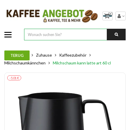
00
Zuhause
Kaffeezubehör
TERUG
Milchschaumkännchen
Milchschaum kann latte art 60 cl
-5,01 €