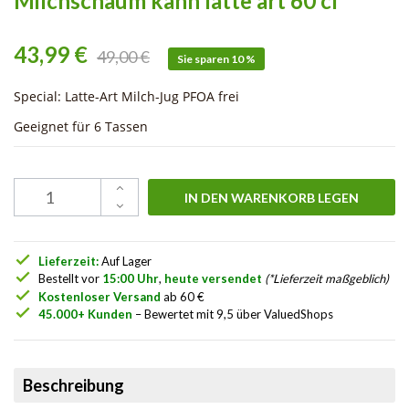
Milchschaum kann latte art 60 cl
43,99 €
49,00 €
Sie sparen 10 %
Special: Latte-Art Milch-Jug PFOA frei
Geeignet für 6 Tassen
IN DEN WARENKORB LEGEN
check
Lieferzeit:
Auf Lager
check
Bestellt vor
15:00 Uhr
,
heute versendet
(*Lieferzeit maßgeblich)
check
Kostenloser Versand
ab 60 €
check
45.000+ Kunden
– Bewertet mit 9,5 über ValuedShops
Beschreibung