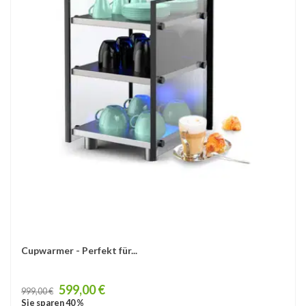
Cupwarmer - Perfekt für...
Price
599,00 €
999,00 €
Sie sparen 40 %