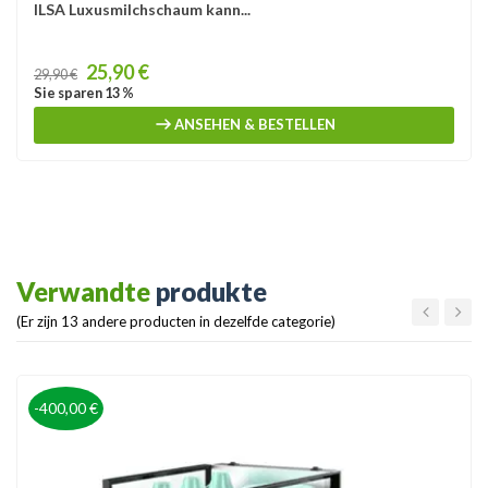
ILSA Luxusmilchschaum kann...
Price
25,90 €
29,90 €
Sie sparen 13 %
ANSEHEN & BESTELLEN
Verwandte
produkte
(Er zijn 13 andere producten in dezelfde categorie)
-400,00 €