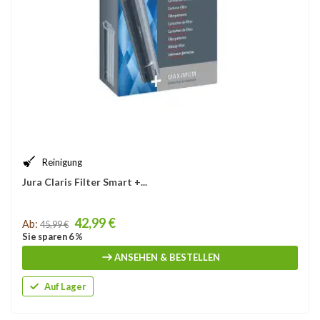
Reinigung
Jura Claris Filter Smart +...
Price
42,99 €
Ab:
45,99 €
Sie sparen 6 %
ANSEHEN & BESTELLEN
Auf Lager