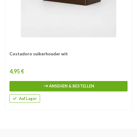
Costadoro suikerhouder wit
Price
4,95 €
ANSEHEN & BESTELLEN
Auf Lager