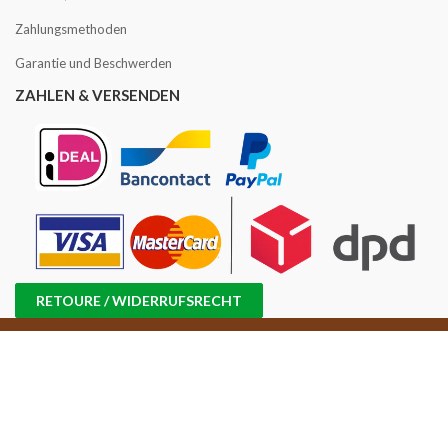
Zahlungsmethoden
Garantie und Beschwerden
ZAHLEN & VERSENDEN
RETOURE / WIDERRUFSRECHT
Copyright © 2016 -2025 Kaffee Angebot | USt-IdNr.: NL858814870B01 |
Handelsregisternr.: 71698647 |
Sitemap