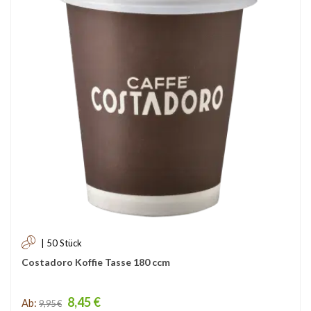
| 50 Stück
Costadoro Koffie Tasse 180 ccm
Price
8,45 €
Ab:
9,95 €