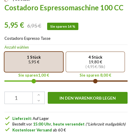
Costadoro Espressomaschine 100 CC
5,95 €
6,95 €
Sie sparen 14 %
Costadoro Espresso Tasse
Anzahl wählen
1 Stück
4 Stück
5,95 €
19,80 €
( 4,95 € /Stk)
Sie sparen1,00 €
Sie sparen 8,00 €
IN DEN WARENKORB LEGEN
check
Lieferzeit:
Auf Lager
check
Bestellt vor
15:00 Uhr
,
heute versendet
(*Lieferzeit maßgeblich)
check
Kostenloser Versand
ab 60 €