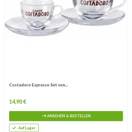
Costadoro Espresso Set von...
Price
14,90 €
ANSEHEN & BESTELLEN
Auf Lager