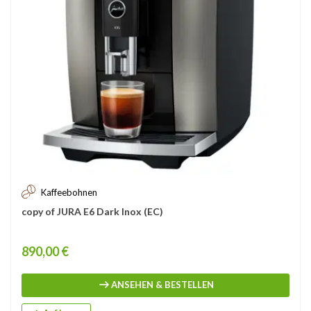
Kaffeebohnen
copy of JURA E6 Dark Inox (EC)
Price
890,00 €
ANSEHEN & BESTELLEN