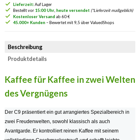
check
Lieferzeit:
Auf Lager
check
Bestellt vor
15:00 Uhr
,
heute versendet
(*Lieferzeit maßgeblich)
check
Kostenloser Versand
ab 60 €
check
45.000+ Kunden
– Bewertet mit 9,5 über ValuedShops
Beschreibung
Produktdetails
Kaffee für Kaffee in zwei Welten
des Vergnügens
Der C9 präsentiert ein gut arrangiertes Spezialbereich in
zwei Freudenwelten, sowohl klassisch als auch
Avantgarde. Er kontrolliert reinen Kaffee mit seinem