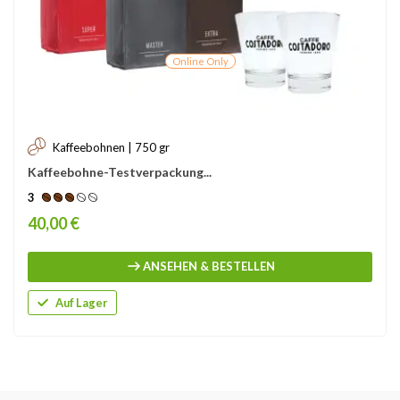
Online Only
Kaffeebohnen | 750 gr
Kaffeebohne-Testverpackung...
3
Price
40,00 €
ANSEHEN & BESTELLEN
Auf Lager