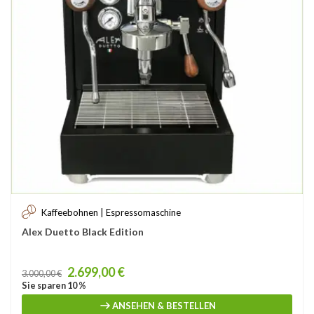
Kaffeebohnen | Espressomaschine
Alex Duetto Black Edition
Price
2.699,00 €
3.000,00 €
Sie sparen 10 %
ANSEHEN & BESTELLEN