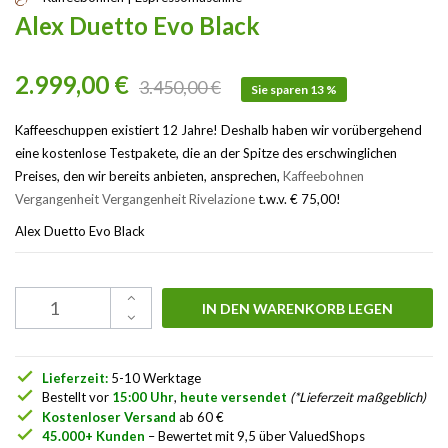
Alex Duetto Evo Black
2.999,00 €
3.450,00 €
Sie sparen 13 %
Kaffeeschuppen existiert 12 Jahre! Deshalb haben wir vorübergehend
eine kostenlose Testpakete, die an der Spitze des erschwinglichen
Preises, den wir bereits anbieten, ansprechen,
Kaffeebohnen
Vergangenheit Vergangenheit Rivelazione
t.w.v. € 75,00!
Alex Duetto Evo Black
IN DEN WARENKORB LEGEN
check
Lieferzeit:
5-10 Werktage
check
Bestellt vor
15:00 Uhr
,
heute versendet
(*Lieferzeit maßgeblich)
check
Kostenloser Versand
ab 60 €
check
45.000+ Kunden
– Bewertet mit 9,5 über ValuedShops