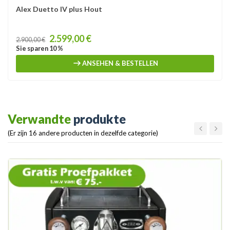
Alex Duetto IV plus Hout
Price
2.599,00 €
2.900,00 €
Sie sparen 10 %
ANSEHEN & BESTELLEN
Verwandte
produkte
(Er zijn 16 andere producten in dezelfde categorie)